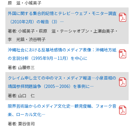
原 滋・小城英子
外国に関する集合的記憶とテレビ―ウェブ・モニター調査
（2010年2月）の報告（3）―
著者: 小城英子・萩原 滋・テーシャオブン・上瀬由美子・
李 光鎬・渋谷明子
沖縄社会における反基地感情のメディア表像：沖縄地方紙
の言説分析（1995年9月－11月）を中心に
著者: 山腰修三
クレイム申し立ての中のマス・メディア報道―小泉首相の
靖国参拝問題論争（2005－2006）を事例に―
著者: 山口 仁
限界芸術論からのメディア文化史―鶴見俊輔、フォーク音
楽、ローカル文化―
著者: 粟谷佳司