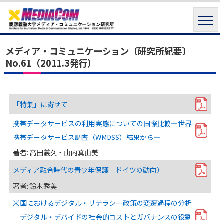
メディア・コミュニケーション〔研究所紀要〕
No.61（2011.3発行）
「特集」に寄せて
携帯データサービスの利用実態についての国際比較―世界
携帯データサービス調査（WMDSS）結果から―
著者: 高田義久・山内真由美
メディア融合時代の青少年保護―ドイツの動向）―
著者: 鈴木秀美
米国におけるデジタル・リテラシー政策の変遷過程の分析
―デジタル・デバイドの社会的コストとガバナンスの役割