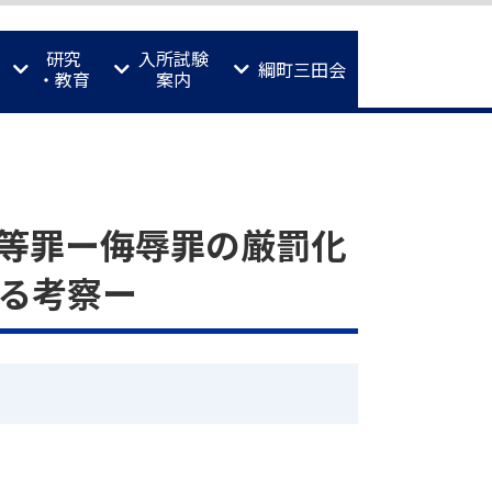
研究
入所試験
綱町三田会
・教育
案内
等罪ー侮辱罪の厳罰化
る考察ー