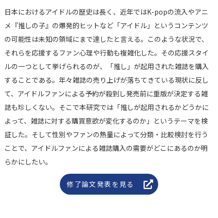
日本におけるアイドルの歴史は長く、近年ではK-popの流入やアニ
メ『推しの子』の爆発的ヒットなど「アイドル」というコンテンツ
の可能性は未知の領域にまで達したと言える。このような状況で、
それらを応援するファン心理や行動も複雑化した。その応援スタイ
ルの一つとして挙げられるのが、「推し」が起用された雑誌を購入
することである。年々雑誌の売り上げが落ちてきている現状に反し
て、アイドルファンによる予約が殺到し発売前に重版が決定する雑
誌も珍しくない。そこで本研究では「推しが起用されるかどうかに
よって、雑誌に対する購買意欲が変化するのか」というテーマを検
証した。そして性別やファンの熱量によって分類・比較検討を行う
ことで、アイドルファンによる雑誌購入の需要がどこにあるのか明
らかにしたい。
修了論文発表を見る