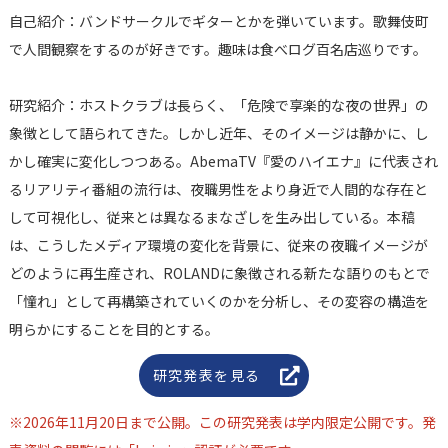
自己紹介：バンドサークルでギターとかを弾いています。歌舞伎町
で人間観察をするのが好きです。趣味は食べログ百名店巡りです。
研究紹介：ホストクラブは長らく、「危険で享楽的な夜の世界」の
象徴として語られてきた。しかし近年、そのイメージは静かに、し
かし確実に変化しつつある。AbemaTV『愛のハイエナ』に代表され
るリアリティ番組の流行は、夜職男性をより身近で人間的な存在と
して可視化し、従来とは異なるまなざしを生み出している。本稿
は、こうしたメディア環境の変化を背景に、従来の夜職イメージが
どのように再生産され、ROLANDに象徴される新たな語りのもとで
「憧れ」として再構築されていくのかを分析し、その変容の構造を
明らかにすることを目的とする。
研究発表を見る
※2026年11月20日まで公開。この研究発表は学内限定公開です。発