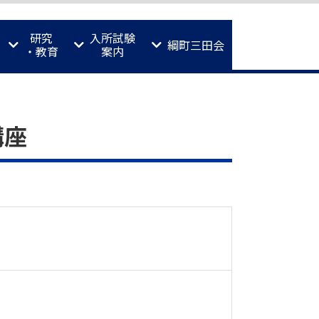
研究
入所試験
綱町三田会
・教育
案内
講座