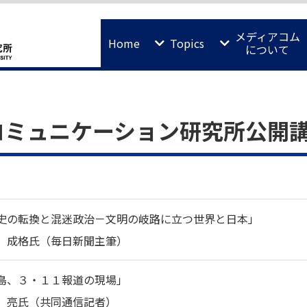
メディアコム
Home
Topics
について
・コミュニケーション研究所公開
史の転換と混迷政治－文明の岐路に立つ世界と日本」
 成格氏（毎日新聞主筆）
島、３・１１報道の現場」
 亮氏（共同通信記者）