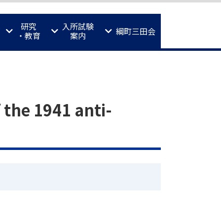
研究
入所試験
綱町三田会
・教育
案内
 the 1941 anti-