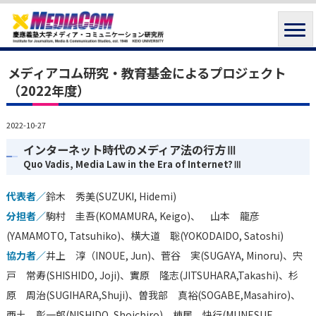
メディアコム研究・教育基金によるプロジェクト
（2022年度）
2022-10-27
インターネット時代のメディア法の行方Ⅲ
Quo Vadis, Media Law in the Era of Internet?Ⅲ
代表者／
鈴木 秀美(SUZUKI, Hidemi)
分担者／
駒村 圭吾(KOMAMURA, Keigo)、 山本 龍彦
(YAMAMOTO, Tatsuhiko)、横大道 聡(YOKODAIDO, Satoshi)
協力者／
井上 淳（INOUE, Jun)、菅谷 実(SUGAYA, Minoru)、宍
戸 常寿(SHISHIDO, Joji)、實原 隆志(JITSUHARA,Takashi)、杉
原 周治(SUGIHARA,Shuji)、曽我部 真裕(SOGABE,Masahiro)、
西土 彰一郎(NISHIDO, Shoichiro)、棟居 快行(MUNESUE,