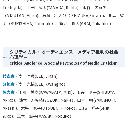
Toshiyuki)、山田 健太(YAMADA, Kenta)、水谷 瑛嗣郎
（MIZUTANI,Eijiro)、石塚 壮太郎（ISHIZUKA,Sotaro)、栗島 智
明（KURISHIMA, Tomoaki）、新井 貴大(ARAI, Takahiro)
クリティカル・オーディエンス－メディア批判の社会
心理学－
Critical Audience: A Social Psychology of Media Criticism
代表者／
李 津娥(LEE, Jinah)
分担者／
李 光鎬(LEE, Kwangho)
協力者／
川端 美樹(KAWABATA, Miki)、渋谷 明子(SHIBUYA,
Akiko)、鈴木 万希枝(SUZUKI, Makie)、山本 明(YAMAMOTO,
Akashi)、大坪 寛子(OTSUBO, Hiroko)、志岐 裕子(SHIKI,
Yuko)、正木 誠子(MASAKI, Nobuko)