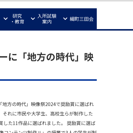
研究
入所試験
綱町三田会
・教育
案内
ーに「地方の時代」映
地方の時代」映像祭2024で奨励賞に選ばれ
、それに市民や大学生、高校生らが制作した
した11作品に選ばれました。 奨励賞に選ば
映像コンテンツ制作Ⅱ」の授業で3人の学生が制