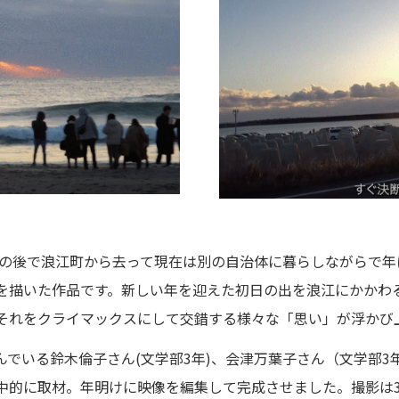
事故の後で浪江町から去って現在は別の自治体に暮らしながらで
を描いた作品です。新しい年を迎えた初日の出を浪江にかかわ
それをクライマックスにして交錯する様々な「思い」が浮かび
でいる鈴木倫子さん(文学部3年)、会津万葉子さん（文学部3
中的に取材。年明けに映像を編集して完成させました。撮影は