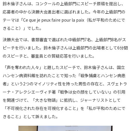
鈴木倫子さんは、コンクールの上級部門にスピーチ原稿を提出し、
応募者の中から決勝大会進出者に選ばれました。今年の上級部門の
テーマは「Ce que je peux faire pour la paix（私が平和のためにで
きること）」でした。
決勝大会では、書類審査で選ばれた中級部門7名、上級部門8名がス
ピーチを行いました。鈴木倫子さんは上級部門の出場者として6分間
のスピーチと、審査員との質疑応答を行いました。
「声を奪われた人々」と題したスピーチで、鈴木倫子さんは、国立
ハンセン病資料館を訪れたことで知った「戦争捕虜とハンセン病患
者」という2つのマイノリティ性を持った男性の存在と、スヴェトラ
ーナ・アレクシエーヴィチ著『戦争は女の顔をしていない』の引用
を関連づけて、「大きな物語」に抵抗し、ジャーナリストとして
「不可視化された存在を可視化すること」を「私が平和のためにで
きること」として訴えました。